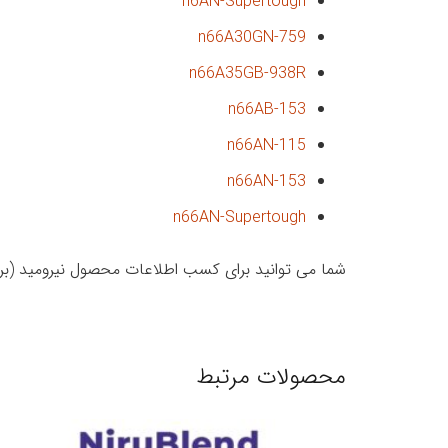
n6AN-Supertough
n66A30GN-759
n66A35GB-938R
n66AB-153
n66AN-115
n66AN-153
n66AN-Supertough
شما می توانید برای کسب اطلاعات محصول نیرومید (بر پ
محصولات مرتبط