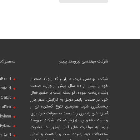
شرکت مهندسی نیرومند پلیمر
محصولات
شرکت مهندسی نیرومند پلیمر
که پروانه صنعتی
uBlend
خود را بیش از ۵۰ سال پیش از وزارت صنعت
iruMid
وقت دریافت نموده، توانسته است با حضور فعال
uCalcit
خود در صنعت پلیمر موفق به افزایش سهم بازار
چشمگیری شود. همچنین تنوع گسترده ای از
iruFlex
آمیزه های پلیمری را در سبد محصولات خود برای
hylene
رضایت مشتریان عزیز فراهم کند. شرکت نیرومند
Pylene
پلیمر به موفقیت های قابل توجهی در صادرات
محصولات خود رسیده است و با همت و تلاش
iruAdd