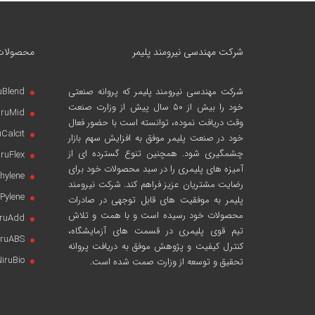
شرکت مهندسی نیرومند پلیمر
محصولات
شرکت مهندسی نیرومند پلیمر
که پروانه صنعتی
uBlend
خود را بیش از ۵۰ سال پیش از وزارت صنعت
iruMid
وقت دریافت نموده، توانسته است با حضور فعال
uCalcit
خود در صنعت پلیمر موفق به افزایش سهم بازار
چشمگیری شود. همچنین تنوع گسترده ای از
iruFlex
آمیزه های پلیمری را در سبد محصولات خود برای
hylene
رضایت مشتریان عزیز فراهم کند. شرکت نیرومند
Pylene
پلیمر به موفقیت های قابل توجهی در صادرات
محصولات خود رسیده است و با همت و تلاش
iruAdd
تیم قوی پلیمری در قسمت های آزمایشگاه،
iruABS
کنترل کیفیت و پژوهش موفق به دریافت پروانه
iruBio
تحقیق و توسعه از وزارت صمت شده است.