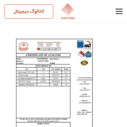
کاتالوگ دیجیتال
14050219AM04-P20TB-
H46R-C