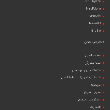
NiruThylene
NiruPylene
NiruAdd
NiruABS
NiruBio
دسترسی سریع
صفحه اصلی
ثبت سفارش
خدمات فنی و مهندسی
خدمات و تجهیزات آزمایشگاهی
تاریخچه
معرفی مدیران
مسئولیت اجتماعی
افتخارات