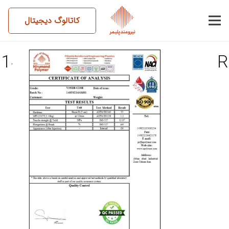
کاتالوگ دیجیتال
14050216AM01-V35DB-C20R