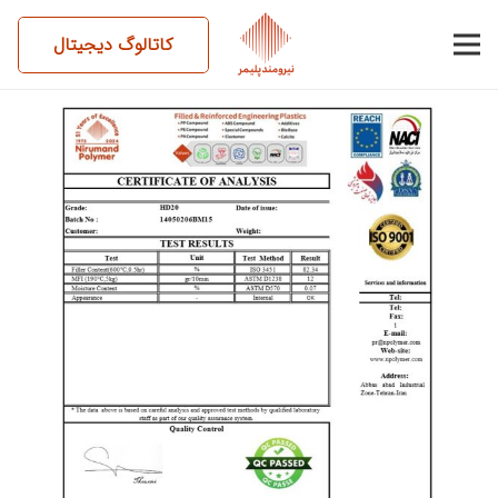
کاتالوگ دیجیتال
14050206BM15-HD20