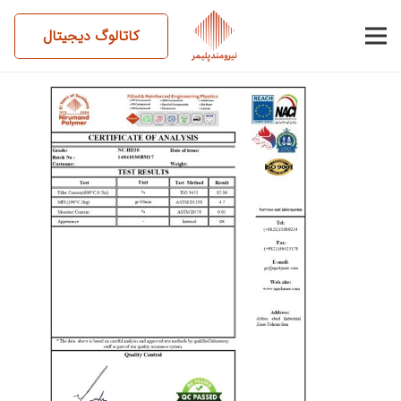
کاتالوگ دیجیتال
14041030BM17-NC-HD20