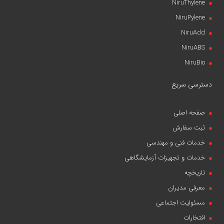
NiruThylene
NiruPylene
NiruAdd
NiruABS
NiruBio
دسترسی سریع
صفحه اصلی
ثبت سفارش
خدمات فنی و مهندسی
خدمات و تجهیزات آزمایشگاهی
تاریخچه
معرفی مدیران
مسئولیت اجتماعی
افتخارات