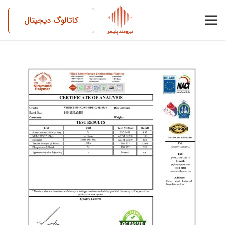
کاتالوگ دیجیتال
14041030AM08-V40DB-
B4534-C20-V40DB-C20R