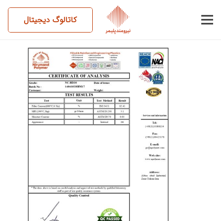
کاتالوگ دیجیتال
14041028BM17-HD20