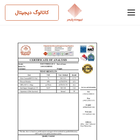
کاتالوگ دیجیتال
14041028BM02-P40CN-
WHEELCAP41