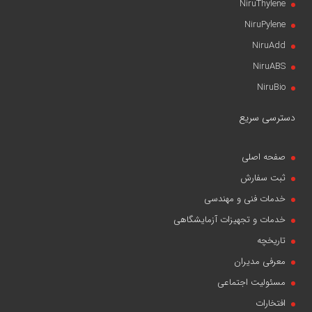
NiruThylene
NiruPylene
NiruAdd
NiruABS
NiruBio
دسترسی سریع
صفحه اصلی
ثبت سفارش
خدمات فنی و مهندسی
خدمات و تجهیزات آزمایشگاهی
تاریخچه
معرفی مدیران
مسئولیت اجتماعی
افتخارات