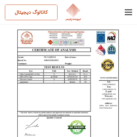
کاتالوگ دیجیتال
14041028AM12-LLD10-E