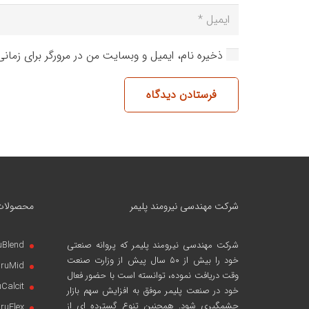
ذخیره نام، ایمیل و وبسایت من در مرورگر برای زمان
فرستادن دیدگاه
شرکت مهندسی نیرومند پلیمر
محصولات
شرکت مهندسی نیرومند پلیمر
که پروانه صنعتی
uBlend
خود را بیش از ۵۰ سال پیش از وزارت صنعت
iruMid
وقت دریافت نموده، توانسته است با حضور فعال
uCalcit
خود در صنعت پلیمر موفق به افزایش سهم بازار
چشمگیری شود. همچنین تنوع گسترده ای از
iruFlex