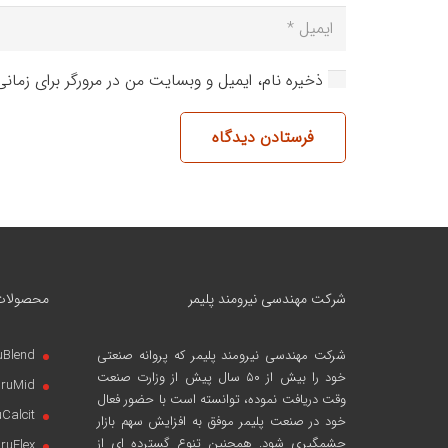
ذخیره نام، ایمیل و وبسایت من در مرورگر برای زمان
فرستادن دیدگاه
شرکت مهندسی نیرومند پلیمر
محصولات
شرکت مهندسی نیرومند پلیمر
که پروانه صنعتی
uBlend
خود را بیش از ۵۰ سال پیش از وزارت صنعت
iruMid
وقت دریافت نموده، توانسته است با حضور فعال
uCalcit
خود در صنعت پلیمر موفق به افزایش سهم بازار
چشمگیری شود. همچنین تنوع گسترده ای از
iruFlex