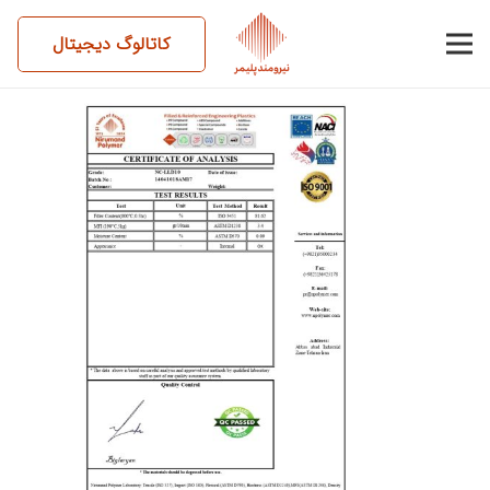
کاتالوگ دیجیتال
14041018AM17-NC-LLD10