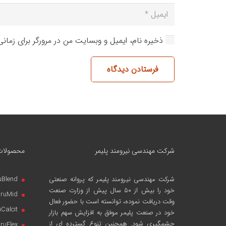
ذخیره نام، ایمیل و وبسایت من در مرورگر برای زمان
فرستادن دیدگاه
شرکت مهندسی نیرومند پلیمر
محصولات
شرکت مهندسی نیرومند پلیمر
که پروانه صنعتی
uBlend
خود را بیش از ۵۰ سال پیش از وزارت صنعت
iruMid
وقت دریافت نموده، توانسته است با حضور فعال
uCalcit
خود در صنعت پلیمر موفق به افزایش سهم بازار
چشمگیری شود. همچنین تنوع گسترده ای از
iruFlex