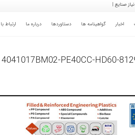
 نیاز صنایع مختلف خ
|
اخبار
گواهینامه ها
دستاوردها
درباره ما
ارتباط با 
14041017BM02-PE40CC-HD60-812