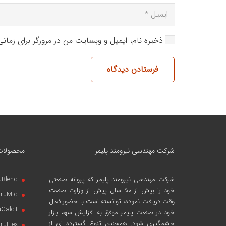
ذخیره نام، ایمیل و وبسایت من در مرورگر برای زمان
فرستادن دیدگاه
شرکت مهندسی نیرومند پلیمر
محصولات
شرکت مهندسی نیرومند پلیمر
که پروانه صنعتی
uBlend
خود را بیش از ۵۰ سال پیش از وزارت صنعت
iruMid
وقت دریافت نموده، توانسته است با حضور فعال
uCalcit
خود در صنعت پلیمر موفق به افزایش سهم بازار
چشمگیری شود. همچنین تنوع گسترده ای از
iruFlex