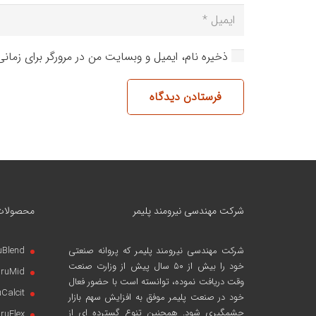
ذخیره نام، ایمیل و وبسایت من در مرورگر برای زمان
فرستادن دیدگاه
شرکت مهندسی نیرومند پلیمر
محصولات
شرکت مهندسی نیرومند پلیمر
که پروانه صنعتی
uBlend
خود را بیش از ۵۰ سال پیش از وزارت صنعت
iruMid
وقت دریافت نموده، توانسته است با حضور فعال
uCalcit
خود در صنعت پلیمر موفق به افزایش سهم بازار
چشمگیری شود. همچنین تنوع گسترده ای از
iruFlex