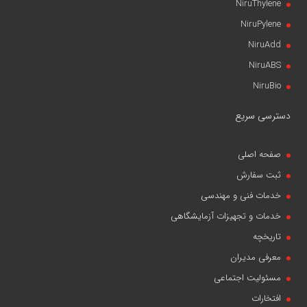
NiruThylene
NiruPylene
NiruAdd
NiruABS
NiruBio
دسترسی سریع
صفحه اصلی
ثبت سفارش
خدمات فنی و مهندسی
خدمات و تجهیزات آزمایشگاهی
تاریخچه
معرفی مدیران
مسئولیت اجتماعی
افتخارات