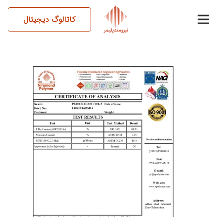
کاتالوگ دیجیتال
14041016BM14-PE40CN-
HD60-7101,2