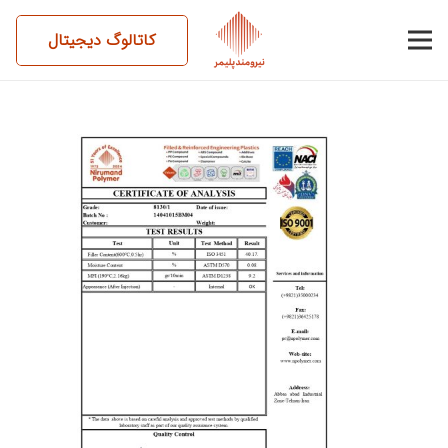
کاتالوگ دیجیتال
14041015BM04-PE40CB-
HD60-8130,1