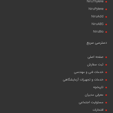
NiruThylene
NiruPylene
NiruAdd
NiruABS
NiruBio
دسترسی سریع
صفحه اصلی
ثبت سفارش
خدمات فنی و مهندسی
خدمات و تجهیزات آزمایشگاهی
تاریخچه
معرفی مدیران
مسئولیت اجتماعی
افتخارات