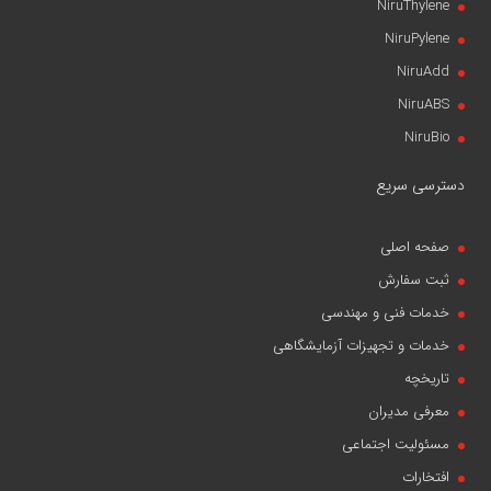
NiruThylene
NiruPylene
NiruAdd
NiruABS
NiruBio
دسترسی سریع
صفحه اصلی
ثبت سفارش
خدمات فنی و مهندسی
خدمات و تجهیزات آزمایشگاهی
تاریخچه
معرفی مدیران
مسئولیت اجتماعی
افتخارات