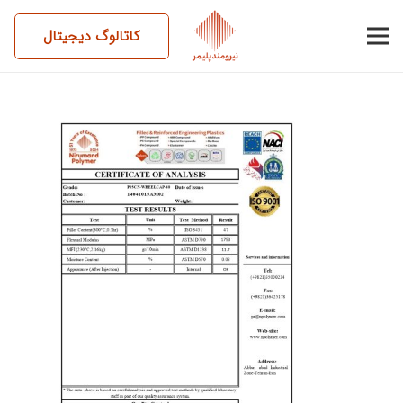
کاتالوگ دیجیتال
14041015AM02-P45CN-
WHEELCAP40