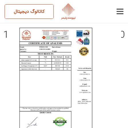
کاتالوگ دیجیتال
14041014BM03-P30GN-C40