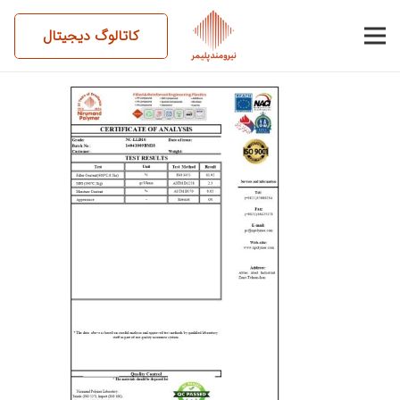
کاتالوگ دیجیتال
14041009BM18-NC-LLD10