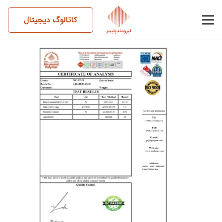
کاتالوگ دیجیتال
14041007AM17-NC-HD20