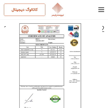
کاتالوگ دیجیتال
14041004AM17-NC-HD20-2