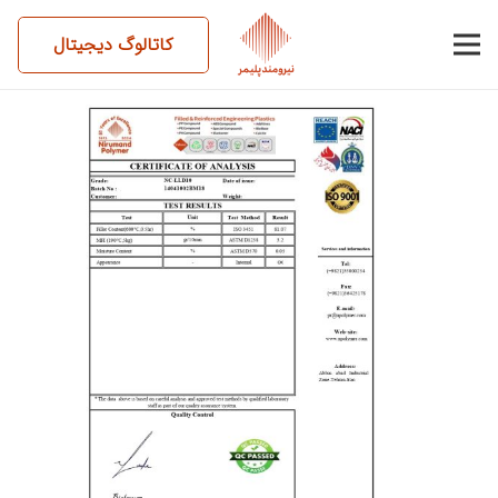
کاتالوگ دیجیتال
14041002BM18-NC-LLD10