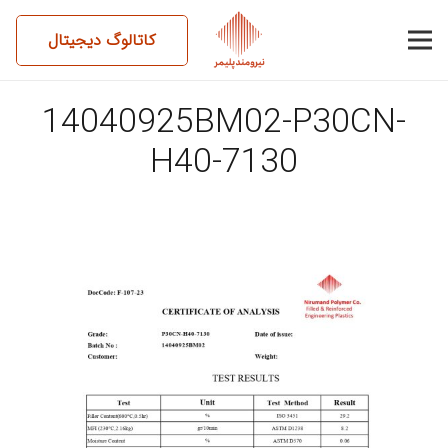
کاتالوگ دیجیتال
14040925BM02-P30CN-
H40-7130