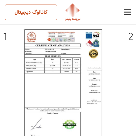
کاتالوگ دیجیتال
14040924BM18-NC-LLD10-2