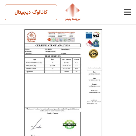
کاتالوگ دیجیتال
14040923BM17-NC-HD20