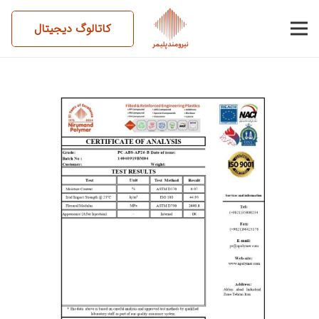
کاتالوگ دیجیتال
14040919BM04-PC-ABS-
AP26-B