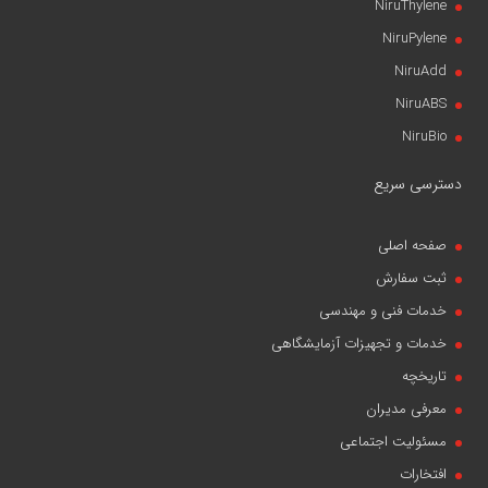
NiruThylene
NiruPylene
NiruAdd
NiruABS
NiruBio
دسترسی سریع
صفحه اصلی
ثبت سفارش
خدمات فنی و مهندسی
خدمات و تجهیزات آزمایشگاهی
تاریخچه
معرفی مدیران
مسئولیت اجتماعی
افتخارات