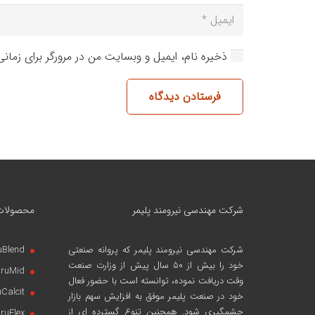
ذخیره نام، ایمیل و وبسایت من در مرورگر برای زمان
فرستادن دیدگاه
شرکت مهندسی نیرومند پلیمر
محصولات
شرکت مهندسی نیرومند پلیمر
که پروانه صنعتی
uBlend
خود را بیش از ۵۰ سال پیش از وزارت صنعت
iruMid
وقت دریافت نموده، توانسته است با حضور فعال
uCalcit
خود در صنعت پلیمر موفق به افزایش سهم بازار
چشمگیری شود. همچنین تنوع گسترده ای از
iruFlex