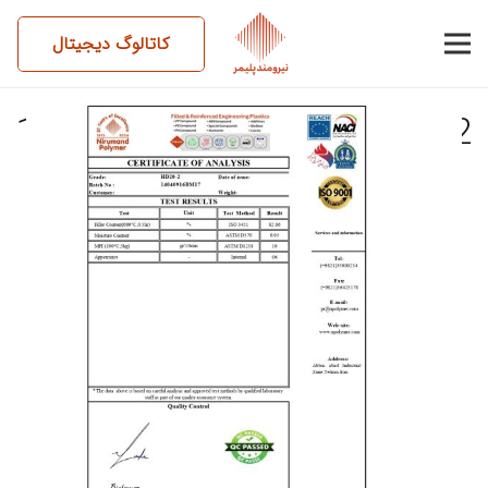
کاتالوگ دیجیتال
14040916BM17-NC-HD20-2