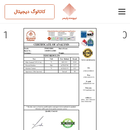
کاتالوگ دیجیتال
14040911AM03-P30GN-H40