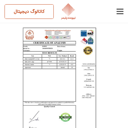
کاتالوگ دیجیتال
14040905BM18-NC-LLD10