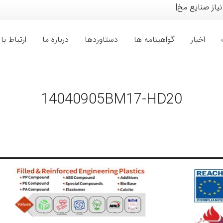
 نیاز صنایع مختلف خود
|
اخبار
گواهینامه ها
دستاوردها
درباره ما
ارتباط با 
14040905BM17-HD20