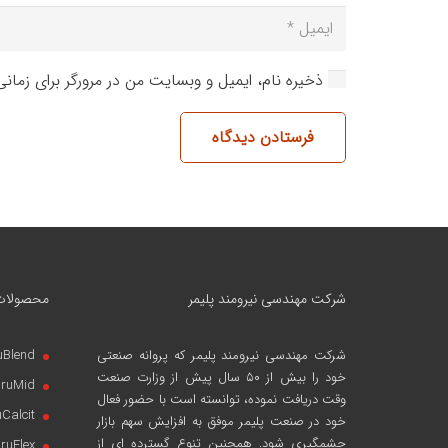
ذخیره نام، ایمیل و وبسایت من در مرورگر برای زمان
فرستادن دیدگاه
شرکت مهندسی نیرومند پلیمر
محصولات
شرکت مهندسی نیرومند پلیمر
که پروانه صنعتی
uBlend
خود را بیش از ۵۰ سال پیش از وزارت صنعت
iruMid
وقت دریافت نموده، توانسته است با حضور فعال
uCalcit
خود در صنعت پلیمر موفق به افزایش سهم بازار
چشمگیری شود. همچنین تنوع گسترده ای از
iruFlex