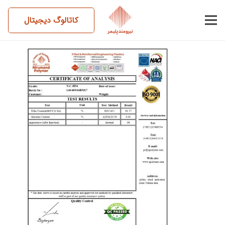
کاتالوگ دیجیتال
14040904BM17-N.C-H50