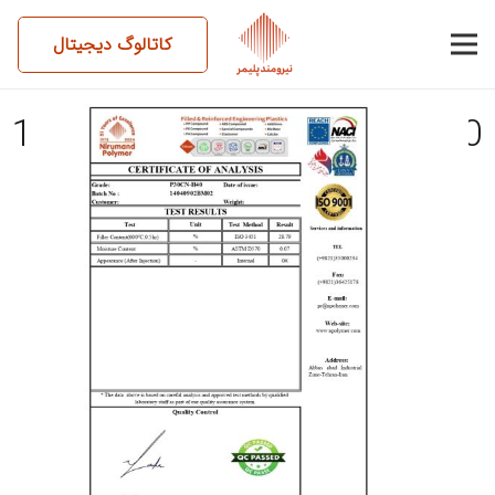
کاتالوگ دیجیتال
14040902BM02-P30CN-H40