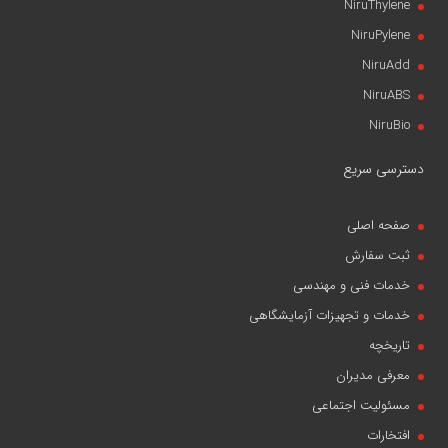
NiruThylene
NiruPylene
NiruAdd
NiruABS
NiruBio
دسترسی سریع
صفحه اصلی
ثبت سفارش
خدمات فنی و مهندسی
خدمات و تجهیزات آزمایشگاهی
تاریخچه
معرفی مدیران
مسئولیت اجتماعی
افتخارات