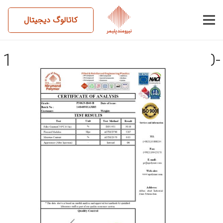
کاتالوگ دیجیتال
14040901AM03-P30GN-H40-
B