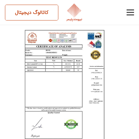
کاتالوگ دیجیتال
14040828BM12-H20-E