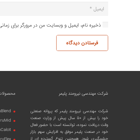
ذخیره نام، ایمیل و وبسایت من در مرورگر برای زمان
فرستادن دیدگاه
شرکت مهندسی نیرومند پلیمر
محصولات
شرکت مهندسی نیرومند پلیمر
که پروانه صنعتی
uBlend
خود را بیش از ۵۰ سال پیش از وزارت صنعت
iruMid
وقت دریافت نموده، توانسته است با حضور فعال
uCalcit
خود در صنعت پلیمر موفق به افزایش سهم بازار
چشمگیری شود. همچنین تنوع گسترده ای از
iruFlex