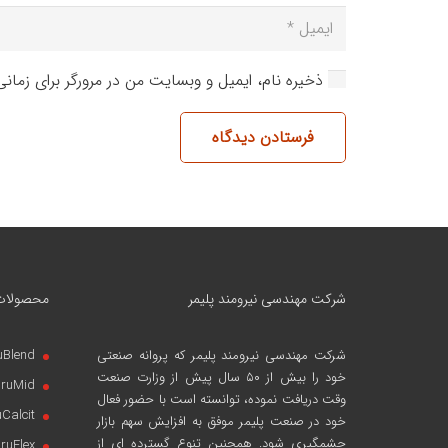
ذخیره نام، ایمیل و وبسایت من در مرورگر برای زمان
فرستادن دیدگاه
شرکت مهندسی نیرومند پلیمر
محصولات
شرکت مهندسی نیرومند پلیمر
که پروانه صنعتی
uBlend
خود را بیش از ۵۰ سال پیش از وزارت صنعت
iruMid
وقت دریافت نموده، توانسته است با حضور فعال
uCalcit
خود در صنعت پلیمر موفق به افزایش سهم بازار
چشمگیری شود. همچنین تنوع گسترده ای از
iruFlex