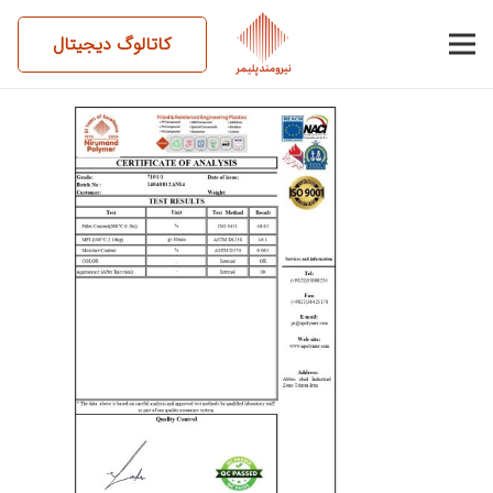
کاتالوگ دیجیتال
14040812AN14-7101-1