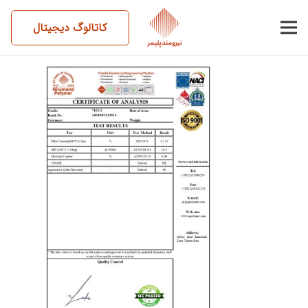
کاتالوگ دیجیتال
14040812AM14-7101-1