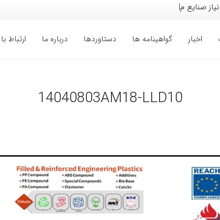
 نیاز صنایع مختلف خود
|
اخبار
گواهینامه ها
دستاوردها
درباره ما
ارتباط با 
14040803AM18-LLD10