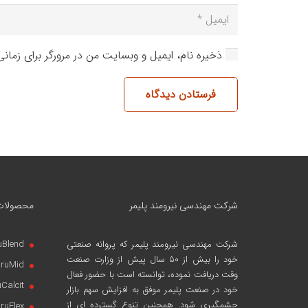
ذخیره نام، ایمیل و وبسایت من در مرورگر برای زمان
فرستادن دیدگاه
شرکت مهندسی نیرومند پلیمر
محصولات
شرکت مهندسی نیرومند پلیمر
که پروانه صنعتی
uBlend
خود را بیش از ۵۰ سال پیش از وزارت صنعت
iruMid
وقت دریافت نموده، توانسته است با حضور فعال
uCalcit
خود در صنعت پلیمر موفق به افزایش سهم بازار
چشمگیری شود. همچنین تنوع گسترده ای از
iruFlex