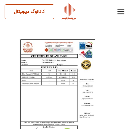
کاتالوگ دیجیتال
14040803AM14-P40CUW-
H60-4510