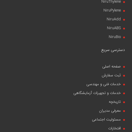
NiruThylene
NiruPylene
NiruAdd
NiruABS
NiruBio
دسترسی سریع
صفحه اصلی
ثبت سفارش
خدمات فنی و مهندسی
خدمات و تجهیزات آزمایشگاهی
تاریخچه
معرفی مدیران
مسئولیت اجتماعی
افتخارات