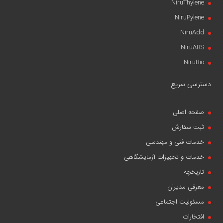
NiruThylene
NiruPylene
NiruAdd
NiruABS
NiruBio
دسترسی سریع
صفحه اصلی
ثبت سفارش
خدمات فنی و مهندسی
خدمات و تجهیزات آزمایشگاهی
تاریخچه
معرفی مدیران
مسئولیت اجتماعی
افتخارات