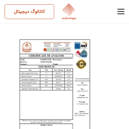
کاتالوگ دیجیتال
14040730AM03-6A30GB-
737R