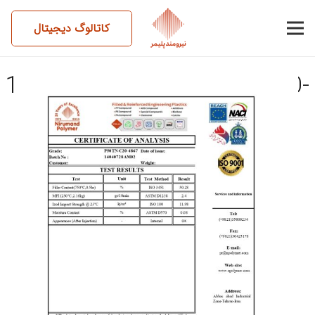
کاتالوگ دیجیتال
14040728AM02-P50TN-C20-
4867