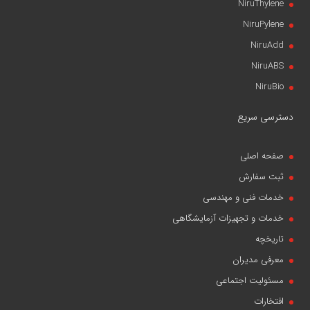
NiruThylene
NiruPylene
NiruAdd
NiruABS
NiruBio
دسترسی سریع
صفحه اصلی
ثبت سفارش
خدمات فنی و مهندسی
خدمات و تجهیزات آزمایشگاهی
تاریخچه
معرفی مدیران
مسئولیت اجتماعی
افتخارات