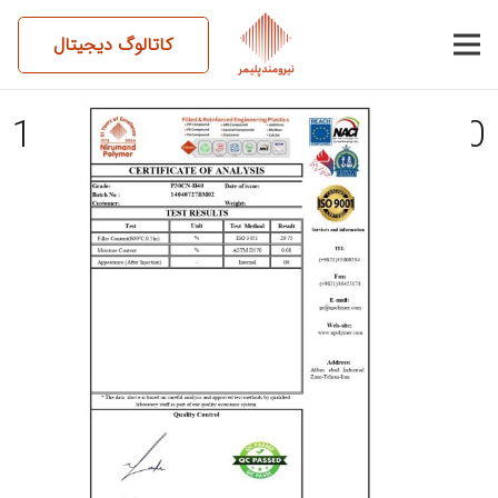
کاتالوگ دیجیتال
14040727BM02-P30CN-H40