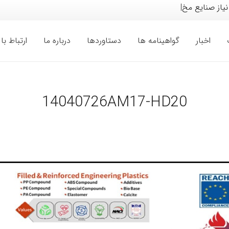
 نیاز صنایع مختلف خودرو
|
اخبار
گواهینامه ها
دستاوردها
درباره ما
ارتباط با 
14040726AM17-HD20