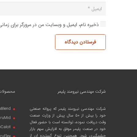
ذخیره نام، ایمیل و وبسایت من در مرورگر برای زمان
فرستادن دیدگاه
شرکت مهندسی نیرومند پلیمر
محصولات
شرکت مهندسی نیرومند پلیمر
که پروانه صنعتی
uBlend
خود را بیش از ۵۰ سال پیش از وزارت صنعت
iruMid
وقت دریافت نموده، توانسته است با حضور فعال
uCalcit
خود در صنعت پلیمر موفق به افزایش سهم بازار
چشمگیری شود. همچنین تنوع گسترده ای از
iruFlex