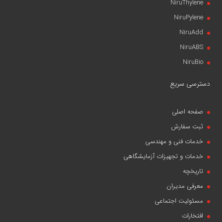
NiruThylene
NiruPylene
NiruAdd
NiruABS
NiruBio
دسترسی سریع
صفحه اصلی
ثبت سفارش
خدمات فنی و مهندسی
خدمات و تجهیزات آزمایشگاهی
تاریخچه
معرفی مدیران
مسئولیت اجتماعی
افتخارات