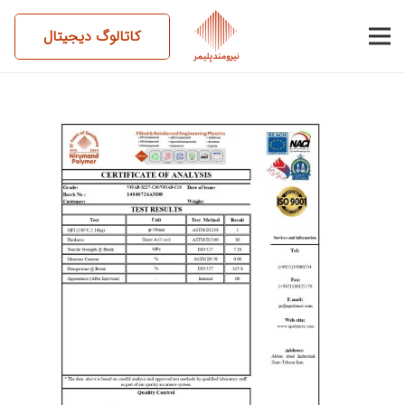
کاتالوگ دیجیتال
14040726AM08-V85AB-
X227-C10-V85AB-C10