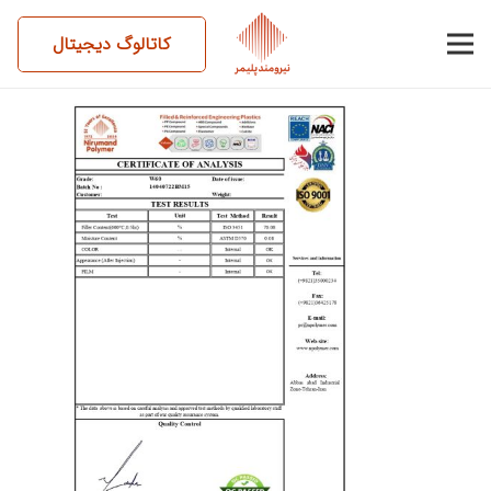
کاتالوگ دیجیتال
14040722BM15-W60