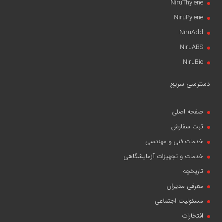
NiruThylene
NiruPylene
NiruAdd
NiruABS
NiruBio
دسترسی سریع
صفحه اصلی
ثبت سفارش
خدمات فنی و مهندسی
خدمات و تجهیزات آزمایشگاهی
تاریخچه
معرفی مدیران
مسئولیت اجتماعی
افتخارات