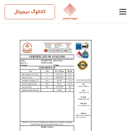
کاتالوگ دیجیتال
14040721AM03-6A30GB-
737R